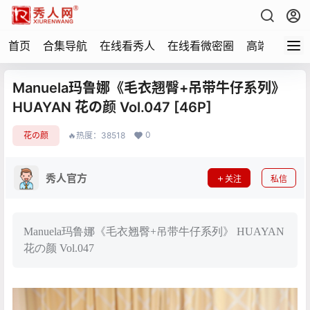
首页
合集导航
在线看秀人
在线看微密圈
高端写真
Manuela玛鲁娜《毛衣翘臀+吊带牛仔系列》
HUAYAN 花の颜 Vol.047 [46P]
0
花の颜
🔥热度：38518
秀人官方
关注
私信
Manuela玛鲁娜《毛衣翘臀+吊带牛仔系列》 HUAYAN
花の颜 Vol.047